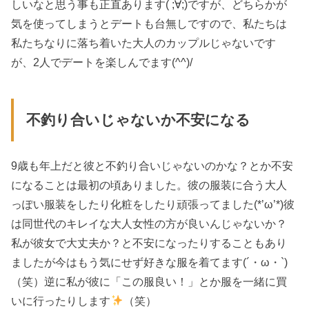
しいなと思う事も正直あります( ;∀;)ですが、どちらかが
気を使ってしまうとデートも台無しですので、私たちは
私たちなりに落ち着いた大人のカップルじゃないです
が、2人でデートを楽しんでます(^^)/
不釣り合いじゃないか不安になる
9歳も年上だと彼と不釣り合いじゃないのかな？とか不安
になることは最初の頃ありました。彼の服装に合う大人
っぽい服装をしたり化粧をしたり頑張ってました(*’ω’*)彼
は同世代のキレイな大人女性の方が良いんじゃないか？
私が彼女で大丈夫か？と不安になったりすることもあり
ましたが今はもう気にせず好きな服を着てます(´・ω・`)
（笑）逆に私が彼に「この服良い！」とか服を一緒に買
いに行ったりします
（笑）