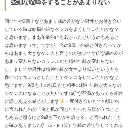
些細な喧嘩をすることがあまりない
同い年や2個上などあまり歳の差がない男性とお付き合い
している時は結構些細なケンカをよくしていたのかな？
と思います。まあ年齢的にも若かったというのもあると
は思います（笑）ですが、今の9歳上の彼と付き合ってか
らはあまり大きなケンカと言うのが無いです(^^)/歳の差が
あまり変わらないカップルだと精神年齢が変わらない
し、ましてや男性は精神年齢が女性より低いという方も
多いのでちょっとしたことでケンカをしていたのかなと
思います。9歳も上の彼氏だと相手の精神年齢が大人なの
でケンカになることが無いですね(^^)/不満があっても冷静
に話しあえる感じがします
一度付き合いたての頃に彼
に言われたのが「俺と私が同じ年だったら腹が立つこと
もあると思うけど9歳も下だから許せる」と言われたこと
が確かありました(/・ω・)/（笑）年齢の差で許してくれる