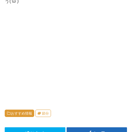
う(‘ω’)
おすすめ情報
節分