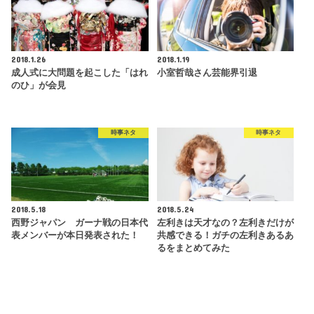
2018.1.26
2018.1.19
成人式に大問題を起こした「はれ
小室哲哉さん芸能界引退
のひ」が会見
時事ネタ
時事ネタ
2018.5.18
2018.5.24
西野ジャパン ガーナ戦の日本代
左利きは天才なの？左利きだけが
表メンバーが本日発表された！
共感できる！ガチの左利きあるあ
るをまとめてみた