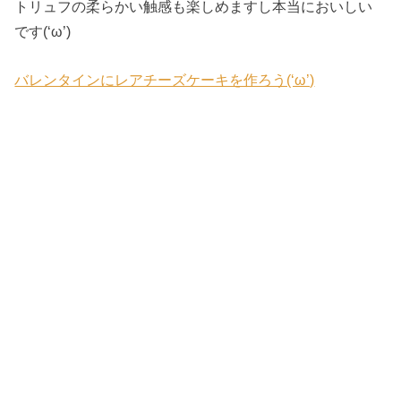
トリュフの柔らかい触感も楽しめますし本当においしい
です(‘ω’)
バレンタインにレアチーズケーキを作ろう(‘ω’)