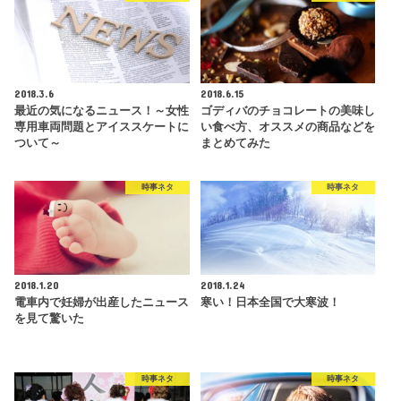
2018.3.6
2018.6.15
最近の気になるニュース！～女性
ゴディバのチョコレートの美味し
専用車両問題とアイススケートに
い食べ方、オススメの商品などを
ついて～
まとめてみた
時事ネタ
時事ネタ
2018.1.20
2018.1.24
電車内で妊婦が出産したニュース
寒い！日本全国で大寒波！
を見て驚いた
時事ネタ
時事ネタ