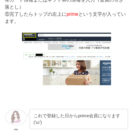
落とし）
⑤完了したらトップの左上に
prime
という文字が入ってい
ます。
これで登録した日からprime会員になります
(‘ω’)
me