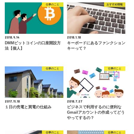
仕事のこと
おすすめ情報
2018.9.14
2018.1.18
DMMビットコインの口座開設方
キーボードにあるファンクション
法【個人】
キーって？
仕事のこと
仕事のこと
2017.11.18
2018.7.27
１日の売電と買電の仕組み
ビジネスで利用するのに便利な
Gmailアカウントの作成ってどう
やってするの？
仕事のこと
仕事のこと