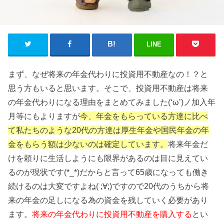
LINE
まず、なぜ将来の年金代わりに投資用不動産なの！？と
思う方もいると思います。そこで、投資用不動産は将来
の年金代わりになる理由をまとめてみました(‘ω’)ノ加入年
月等にもよりますが
今、年金をもらっている方達に比べ
て私たちのような20代の方達は厚生年金や国民年金の年
金をもらう額は少ないのは確定しています。
将来年金だ
けを頼りに生活しようにも限界があるのは目に見えてい
るのが現状です(*_*)だからと言って65歳になっても働き
続けるのは大変ですよね( ;∀;)ですので20代のうちから将
来の年金の足しになる為の資金を残していく必要があり
ます。
将来の年金代わりに投資用不動産を購入する
とい