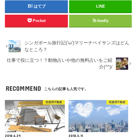
はてブ
LINE
Pocket
feedly
シンガポール旅行記('ω')マリーナベイサンズはどん
なところ？
仕事で役に立つ！？動物占いや他の無料占いをご紹
介(^^)/
RECOMMEND
こちらの記事も人気です。
投資用不動産
投資用不動産
2018.6.29
2018.5.11