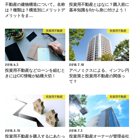
不動産の建物構造について。名称
投資用不動産とはなに？購入前に
は？種類は？構造別にメリットデ
基本知識を0から身に付けよう！
メリットをま…
投資用不動産
投資用不動産
2018.6.3
2018.7.18
投資用不動産などローンを組むと
アベノミクスによる、インフレ円
きにはCIC情報が結構大切！
安政策と投資用不動産の関係っ
て？
投資用不動産
投資用不動産
2018.5.15
2018.7.3
投資用不動産を購入するにあたっ
投資用不動産オーナーが管理会社