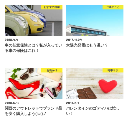
おすすめ情報
仕事のこと
2018.4.4
2017.11.29
車の任意保険とは？私が入ってい
太陽光発電はもう遅い？
る車の保険はこれ！
お出かけ
時事ネタ
2018.5.10
2018.2.1
関西のアウトレットでブランド品
バレンタインのゴディバは忙し
を安く購入しよう('ω')ノ
い！