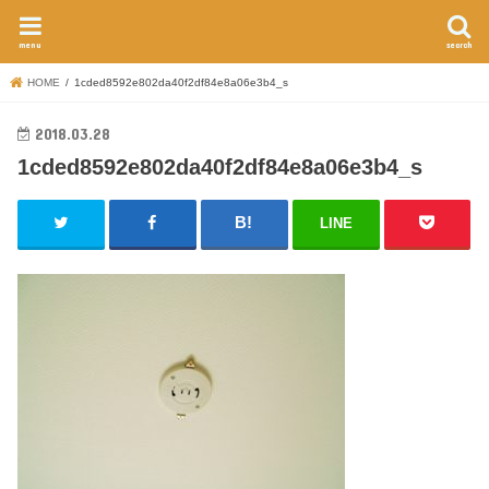
menu
search
HOME
1cded8592e802da40f2df84e8a06e3b4_s
2018.03.28
1cded8592e802da40f2df84e8a06e3b4_s
LINE