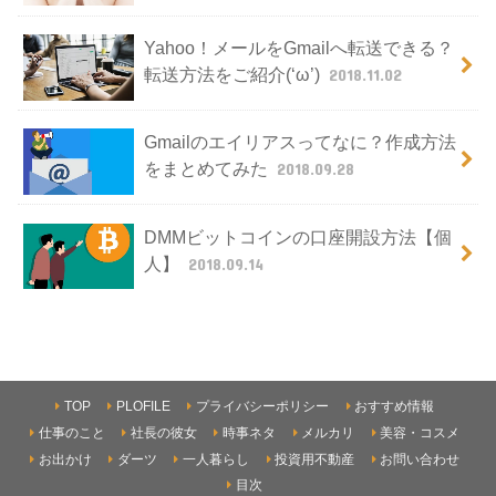
Yahoo！メールをGmailへ転送できる？
転送方法をご紹介(‘ω’)
2018.11.02
Gmailのエイリアスってなに？作成方法
をまとめてみた
2018.09.28
DMMビットコインの口座開設方法【個
人】
2018.09.14
TOP
PLOFILE
プライバシーポリシー
おすすめ情報
仕事のこと
社長の彼女
時事ネタ
メルカリ
美容・コスメ
お出かけ
ダーツ
一人暮らし
投資用不動産
お問い合わせ
目次