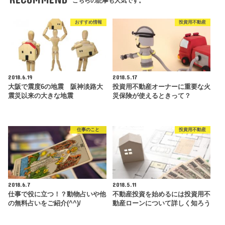
こちらの記事も人気です。
おすすめ情報
投資用不動産
2018.6.19
2018.5.17
大阪で震度6の地震 阪神淡路大
投資用不動産オーナーに重要な火
震災以来の大きな地震
災保険が使えるときって？
仕事のこと
投資用不動産
2018.6.7
2018.5.11
仕事で役に立つ！？動物占いや他
不動産投資を始めるには投資用不
の無料占いをご紹介(^^)/
動産ローンについて詳しく知ろう