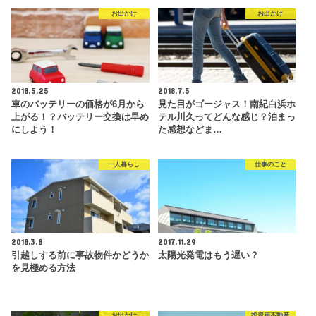
お出かけ
お出かけ
2018.5.25
2018.7.5
車のバッテリーの価格が6月から
見た目がゴージャス！南紀白浜ホ
上がる！？バッテリー交換は早め
テル川久ってどんな感じ？泊まっ
にしよう！
た感想などま…
一人暮らし
仕事のこと
2018.3.8
2017.11.29
引越しする前に事故物件かどうか
太陽光発電はもう遅い？
を見極める方法
お出かけ
投資用不動産