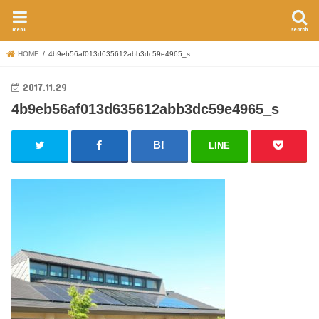
menu
search
HOME
4b9eb56af013d635612abb3dc59e4965_s
2017.11.29
4b9eb56af013d635612abb3dc59e4965_s
LINE