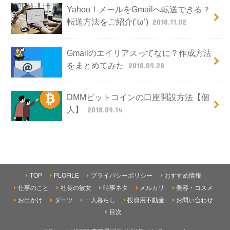
Yahoo！メールをGmailへ転送できる？
転送方法をご紹介(‘ω’)
2018.11.02
Gmailのエイリアスってなに？作成方法
をまとめてみた
2018.09.28
DMMビットコインの口座開設方法【個
人】
2018.09.14
TOP
PLOFILE
プライバシーポリシー
おすすめ情報
仕事のこと
社長の彼女
時事ネタ
メルカリ
美容・コスメ
お出かけ
ダーツ
一人暮らし
投資用不動産
お問い合わせ
目次