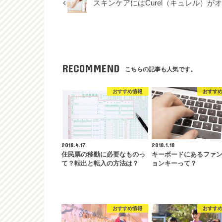
スキンケアにはCurel（キュレル）が
RECOMMEND
こちらの記事も人気です。
おすすめ情報
おすす
2018.4.17
2018.1.18
住民票の移動に必要なものっ
キーボードにあるファ
て？転出と転入の方法は？
ョンキーって？
おすすめ情報
おすす