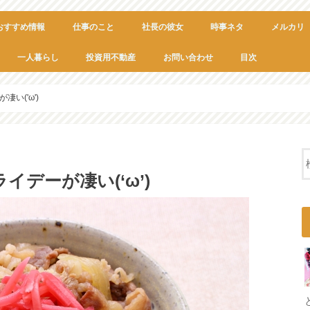
おすすめ情報
仕事のこと
社長の彼女
時事ネタ
メルカリ
一人暮らし
投資用不動産
お問い合わせ
目次
い('ω')
デーが凄い(‘ω’)