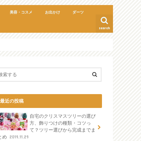
美容・コスメ
お出かけ
ダーツ
search
最近の投稿
自宅のクリスマスツリーの選び
方、飾りつけの種類・コツっ
て？ツリー選びから完成までま
とめ
2019.11.29