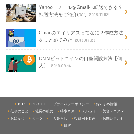
Yahoo！メールをGmailへ転送できる？
転送方法をご紹介(‘ω’)
2018.11.02
Gmailのエイリアスってなに？作成方法
をまとめてみた
2018.09.28
DMMビットコインの口座開設方法【個
人】
2018.09.14
TOP
PLOFILE
プライバシーポリシー
おすすめ情報
仕事のこと
社長の彼女
時事ネタ
メルカリ
美容・コスメ
お出かけ
ダーツ
一人暮らし
投資用不動産
お問い合わせ
目次