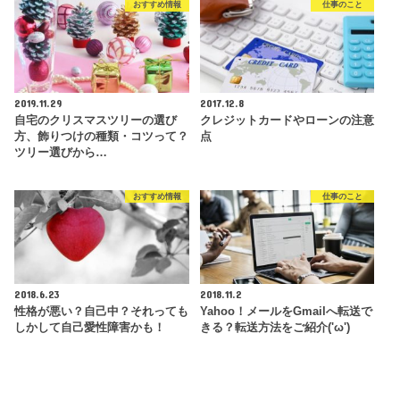
おすすめ情報
仕事のこと
2019.11.29
2017.12.8
自宅のクリスマスツリーの選び
クレジットカードやローンの注意
方、飾りつけの種類・コツって？
点
ツリー選びから…
おすすめ情報
仕事のこと
2018.6.23
2018.11.2
性格が悪い？自己中？それっても
Yahoo！メールをGmailへ転送で
しかして自己愛性障害かも！
きる？転送方法をご紹介('ω')