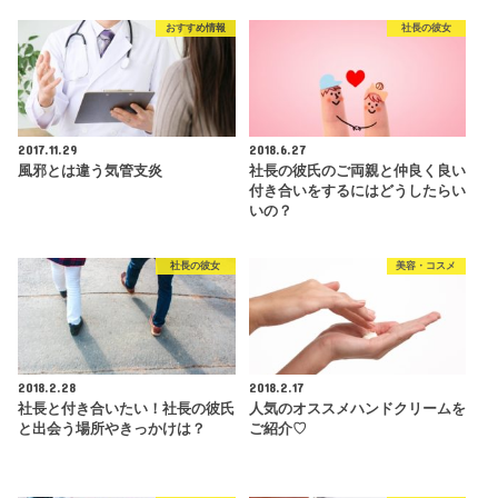
おすすめ情報
社長の彼女
2017.11.29
2018.6.27
風邪とは違う気管支炎
社長の彼氏のご両親と仲良く良い
付き合いをするにはどうしたらい
いの？
社長の彼女
美容・コスメ
2018.2.28
2018.2.17
社長と付き合いたい！社長の彼氏
人気のオススメハンドクリームを
と出会う場所やきっかけは？
ご紹介♡