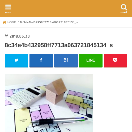
menu
search
HOME
8c34e4b432958ff7713a063721845134_s
2018.05.30
8c34e4b432958ff7713a063721845134_s
LINE