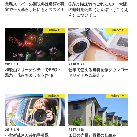
業務スーパーの調味料は種類が豊
GWのお出かけにオススメ！大阪
富で一人暮らし用にもオススメ！
の蜻蛉池公園（とんぼいけこうえ
ん）について…
お出かけ
仕事のこと
2018.5.1
2018.2.24
和歌山マリーナシティでBBQ・
仕事で使える無料画像ダウンロー
温泉・花火を楽しもう(^^)/
ドサイトをご紹介♡
時事ネタ
仕事のこと
2018.1.19
2017.11.18
小室哲哉さん芸能界引退
１日の売電と買電の仕組み