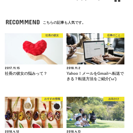
RECOMMEND
こちらの記事も人気です。
社長の彼女
仕事のこと
2017.11.15
2018.11.2
社長の彼女の悩みって？
Yahoo！メールをGmailへ転送で
きる？転送方法をご紹介('ω')
おすすめ情報
お出かけ
2018.4.12
2018.4.13