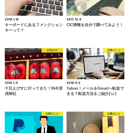
2018.1.18
2017.12.8
キーボードにあるファンクション
CIC情報を自分で調べてみよう！
キーって？
お出かけ
仕事のこと
2018.1.11
2018.11.2
十日えびすに行ってきた！IN今宮
Yahoo！メールをGmailへ転送で
戎神社
きる？転送方法をご紹介('ω')
仕事のこと
仕事のこと