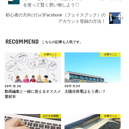
を使って賢く買い物しよう♡
初心者の方向け('ω')Facebook（フェイスブック）の
アカウント登録の方法！
RECOMMEND
こちらの記事も人気です。
仕事のこと
仕事のこと
2017.12.20
2017.11.29
動画編集と一緒に使えるオススメ
太陽光発電はもう遅い？
素材本
おすすめ情報
仕事のこと